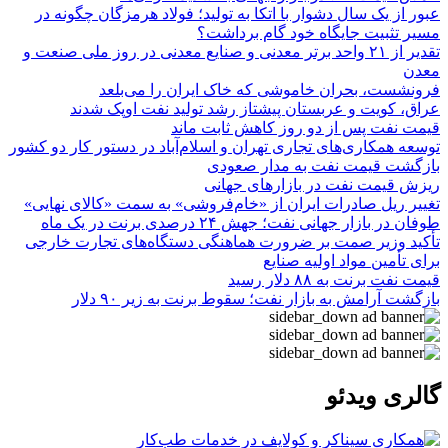
عبور از یک سال دشوار با اتکا به تولید؛ فولاد هرمزگان چگونه در
مسیر تثبیت جایگاه خود گام برداشت؟
تقدیر از ۲۱ واحد برتر معدنی و صنایع معدنی در روز ملی صنعت و
معدن
فرونشست، بحران خاموشی که خاک ایران را می‌بلعد
عراق، کویت و عربستان پیشتاز رشد تولید نفت اوپک شدند
قیمت نفت پس از دو روز کاهش ثابت ماند
توسعه همکاری‌های تجاری تهران و اسلام‌آباد در دستور کار دو کشور
بازگشت قیمت نفت به مدار صعودی
ریزش قیمت نفت در بازارهای جهانی
تغییر ریل صادرات ایران از «خام‌فروشی» به سمت «کالای نهایی»
طوفان در بازار جهانی نفت؛ جهش ۲۴ درصدی برنت در یک ماه
تأکید وزیر صمت بر ضرورت هماهنگی دستگاه‌های تجارت خارجی
برای تأمین مواد اولیه صنایع
قیمت نفت برنت به ۸۸ دلار رسید
بازگشت آرامش به بازار نفت؛ سقوط برنت به زیر ۹۰ دلار
گالری ویدئو