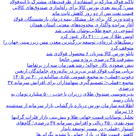
تأکید فولاد مبارکه بر استفاده از ظرفیت‌های مشترک با آتیه‌فولاد
مس؛ گزینه بعدی بورس کالا برای راه‌اندازی صندوق‌های کالایی
قیمت نفت پس از دو روز کاهش ثابت ماند
وعده وزیر کار برای حل مشکل بیمه درمان بازنشستگان فولاد
آغاز مزایده واگذاری محدوده‌های معدنی استان همدان
لیموچی در جمع طلایی‌پوشان ماندنی شد
اونس طلا از مرز ۴۱۰۰ دلار عبور کرد
ریسک‌های لرزه‌ای، توسعه بزرگ‌ترین معدن مس زیرزمینی جهان را
متوقف کرد
تابلو بورس کالا میزبان ۶ محصول فولادی شد
پیشرفت ۳۵ درصدی پروژه مس جانجا
نبض صعودی تالار حواله؛ رشد هم‌زمان سه ارز پرتقاضا
برپایی موکب فولاد غدیر نی‌ریز در پیاده‌روی جاماندگان اربعین
دعوت «فملی» به مجمع عمومی عادی سالیانه در ۳۰ تیر ۱۴۰۵
مجمع «فملی»؛ تصمیم‌گیری سهامداران برای افزایش سرمایه ۳۷
درصدی
پذیره‌نویسی صندوق طلای زریران با جذب ۵۰۰ میلیارد تومان به
پایان رسید
اطلاعیه سازمان بورس درباره بازگشایی بازار سرمایه از سه‌شنبه
۱۶ تیرماه
تحلیل نوسانات قیمت جهانی طلا و پیش‌بینی بازار فلزات گرانبها
سود نقدی ۴۵۰ ریالی و افزایش سرمایه ۳۷ درصدی؛ گام‌های
استوار «فملی» در مسیر توسعه پایدار
کاهش قیمت طلا در بازار جهانی با تشدید نگرانی‌ها