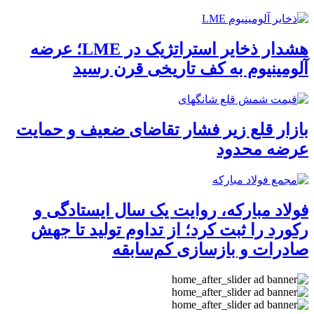
هشدار ذخایر استراتژیک در LME؛ عرضه
آلومینیوم به کف تاریخی قرن رسید
بازار قلع زیر فشار تقاضای ضعیف و حمایت
عرضه محدود
فولاد مبارکه، روایت یک سال ایستادگی و
رکورد را ثبت کرد؛ از تداوم تولید تا جهش
صادرات و بازسازی کم‌سابقه